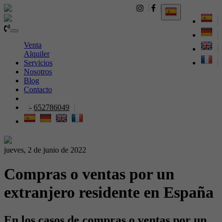
652786049
Toggle
navigation
Venta
Alquiler
Servicios
Nosotros
Blog
Contacto
-
652786049
jueves, 2 de junio de 2022
Compras o ventas por un
extranjero residente en España
En los casos de compras o ventas por un