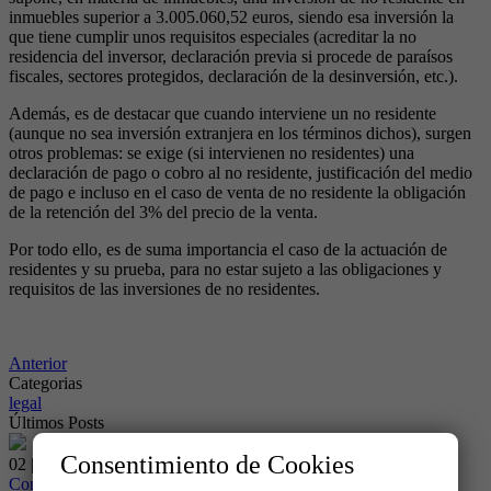
inmuebles superior a 3.005.060,52 euros, siendo esa inversión la
que tiene cumplir unos requisitos especiales (acreditar la no
residencia del inversor, declaración previa si procede de paraísos
fiscales, sectores protegidos, declaración de la desinversión, etc.).
Además, es de destacar que cuando interviene un no residente
(aunque no sea inversión extranjera en los términos dichos), surgen
otros problemas: se exige (si intervienen no residentes) una
declaración de pago o cobro al no residente, justificación del medio
de pago e incluso en el caso de venta de no residente la obligación
de la retención del 3% del precio de la venta.
Por todo ello, es de suma importancia el caso de la actuación de
residentes y su prueba, para no estar sujeto a las obligaciones y
requisitos de las inversiones de no residentes.
Anterior
Categorias
legal
Últimos Posts
Consentimiento de Cookies
02 | junio
Compras o ventas por un extranjero residente en España