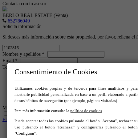
Contacta con tu asesor
BERLO REAL ESTATE (Venta)
652786049
Solicita información
Si deseas más información sobre esta propiedad, por favor, rellena el 
Nombre y apellidos *
Email *
Teléfono
Consentimiento de Cookies
Utilizamos cookies propias y de terceros para fines analíticos y para
mostrarle publicidad personalizada en base a un perfil elaborado a partir
de sus hábitos de navegación (por ejemplo, páginas visitadas).
Mensaje *
Para más información consulte la
política de cookies
.
He leído y acepto las condiciones legales y de política de privacid
Enviar
Puede aceptar todas las cookies pulsando el botón "Aceptar", rechazar su
uso pulsando el botón "Rechazar" y configurarlas pulsando el botón
Inicio
"Configurar".
Venta
Alquiler