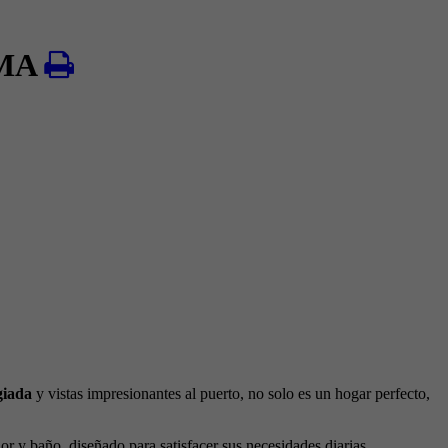
LMA
giada
y vistas impresionantes al puerto, no solo es un hogar perfecto,
r y baño, diseñado para satisfacer sus necesidades diarias.