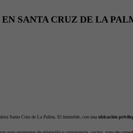
S EN SANTA CRUZ DE LA PA
adora Santa Cruz de La Palma. El inmueble, con una
ubicación privile
ecto para momentos de relajación y convivencia, cocina, zona de comedo