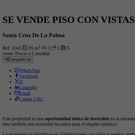
SE VENDE PISO CON VISTA
Santa Cruz De La Palma
2
Ref. 1045
85 m
3
1
5
venta:
Precio a Consultar
Compartir en
WhatsApp
Facebook
X
LinkedIn
Email
Copiar URL
Esta propiedad es una
oportunidad única de inversión
en la encant
sino también una inversión lucrativa para el alquiler turístico.
La propiedad se distribuye en 3 habitaciones, un salón acogedor, perf