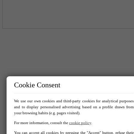
Cookie Consent
En caso de que esté interesado en él, estaremos encantados de atend
We use our own cookies and third-party cookies for analytical purposes
and to display personalised advertising based on a profile drawn from
your browsing habits (e.g. pages visited).
For more information, consult the
cookie policy
.
You can accept all cookies by pressing the "Accept" button, refuse their