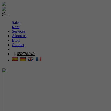
Toggle
navigation
Sales
Rent
Services
About us
Blog
Contact
-
652786049